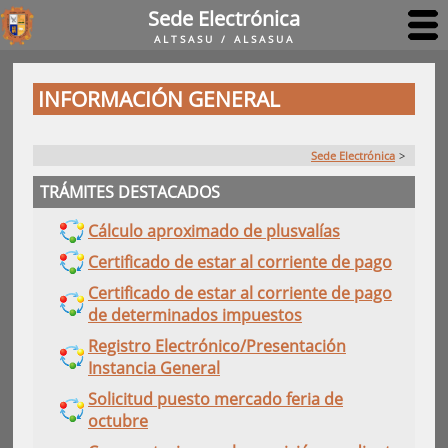
Sede Electrónica
ALTSASU / ALSASUA
INFORMACIÓN GENERAL
Sede Electrónica
>
TRÁMITES DESTACADOS
Cálculo aproximado de plusvalías
Certificado de estar al corriente de pago
Certificado de estar al corriente de pago
de determinados impuestos
Registro Electrónico/Presentación
Instancia General
Solicitud puesto mercado feria de
octubre