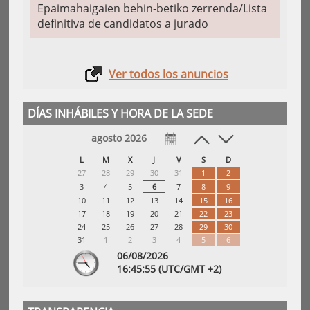
Epaimahaigaien behin-betiko zerrenda/Lista
definitiva de candidatos a jurado
Ver todos los anuncios
DÍAS INHÁBILES Y HORA DE LA SEDE
agosto 2026
L
M
X
J
V
S
D
27
28
29
30
31
1
2
3
4
5
6
7
8
9
10
11
12
13
14
15
16
17
18
19
20
21
22
23
24
25
26
27
28
29
30
31
1
2
3
4
5
6
06/08/2026
16:
45
:55
(UTC/GMT +2)